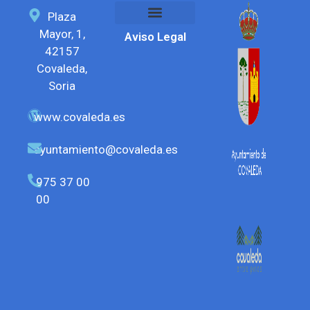
Plaza
Mayor, 1,
Aviso Legal
Feria del chorizo
SEDE ELECTRÓNICA
42157
Covaleda,
Soria
www.covaleda.es
ayuntamiento@covaleda.es
975 37 00
00