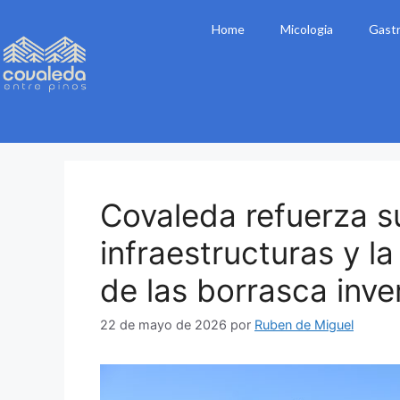
Home
Micologia
Gast
Covaleda refuerza s
infraestructuras y l
de las borrasca inve
22 de mayo de 2026
por
Ruben de Miguel