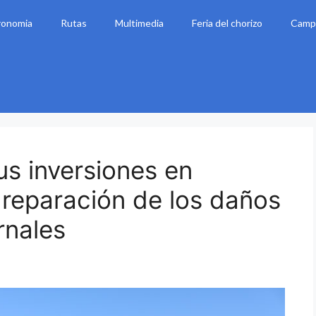
ronomia
Rutas
Multimedia
Feria del chorizo
Camp
us inversiones en
a reparación de los daños
rnales