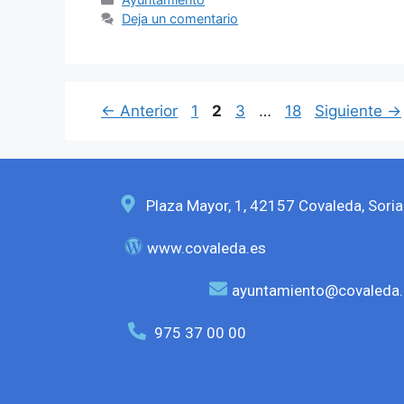
Deja un comentario
←
Anterior
1
2
3
…
18
Siguiente
→
Plaza Mayor, 1, 42157 Covaleda, Soria
www.covaleda.es
ayuntamiento@covaleda.
975 37 00 00