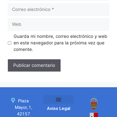
Guarda mi nombre, correo electrónico y web
en este navegador para la próxima vez que
comente.
Plaza
Mayor, 1,
Aviso Legal
Feria del chorizo
SEDE ELECTRÓNICA
42157