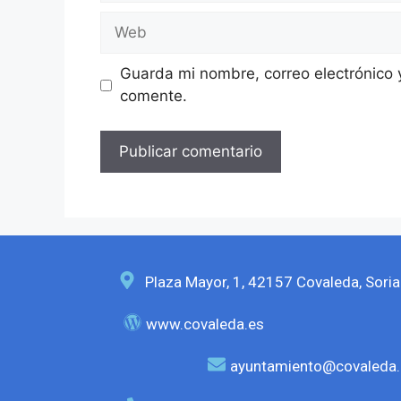
Guarda mi nombre, correo electrónico 
comente.
Plaza Mayor, 1, 42157 Covaleda, Soria
www.covaleda.es
ayuntamiento@covaleda.