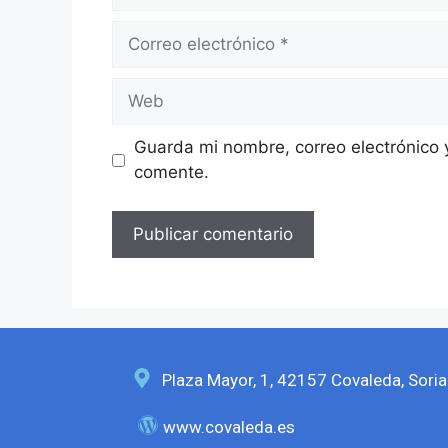
Guarda mi nombre, correo electrónico 
comente.
Plaza Mayor, 1, 42157 Covaleda, Soria
www.covaleda.es