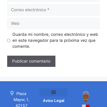
Guarda mi nombre, correo electrónico y web
en este navegador para la próxima vez que
comente.
Plaza
Mayor, 1,
Aviso Legal
Feria del chorizo
SEDE ELECTRÓNICA
42157